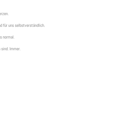
erzen.
d für uns selbstverständlich.
s normal.
n sind. Immer.