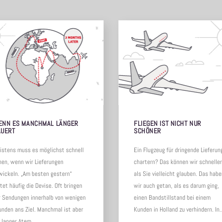
ENN ES MANCHMAL LÄNGER
FLIEGEN IST NICHT NUR
AUERT
SCHÖNER
istens muss es möglichst schnell
Ein Flugzeug für dringende Lieferun
hen, wenn wir Lieferungen
chartern? Das können wir schneller
wickeln. „Am besten gestern“
als Sie vielleicht glauben. Das hab
tet häufig die Devise. Oft bringen
wir auch getan, als es darum ging,
r Sendungen innerhalb von wenigen
einen Bandstillstand bei einem
unden ans Ziel. Manchmal ist aber
Kunden in Holland zu verhindern. In
n langer Atem…