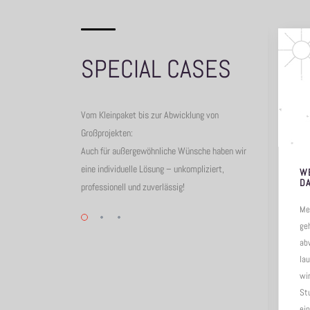
SPECIAL CASES
Vom Kleinpaket bis zur Abwicklung von
Großprojekten:
Auch für außergewöhnliche Wünsche haben wir
eine individuelle Lösung – unkompliziert,
LÜCKENLOSE LÖSUNGEN
W
D
professionell und zuverlässig!
Weil wir unsere Kunden gut kennen
Me
und genau wissen, was für ihren
ge
Erfolg wichtig ist, finden wir auch die
ab
passenden Lösungen. Wenn ein
lau
Helikopterunternehmen auf uns
wi
zukommt, dann ist uns klar, dass
St
jede…
ei