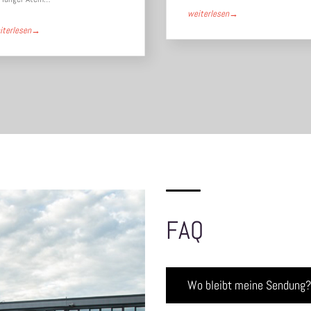
weiterlesen
→
iterlesen
→
FAQ
Wo bleibt meine Sendung?