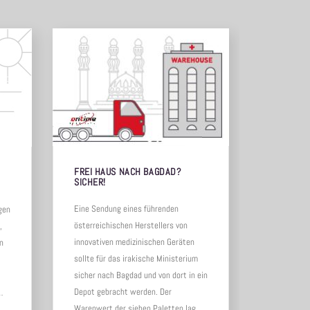
FREI HAUS NACH BAGDAD?
STILLSTA
SICHER!
FRAGE
Eine Sendung eines führenden
Manchmal m
gen
österreichischen Herstellers von
gehen. Etw
,
innovativen medizinischen Geräten
Produktion
en
sollte für das irakische Ministerium
verbundene 
sicher nach Bagdad und von dort in ein
drohen. So
Depot gebracht werden. Der
einem Wels
…
Warenwert der sieben Paletten lag
Carwarp, Au