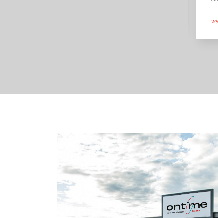
weiterlesen
→
we