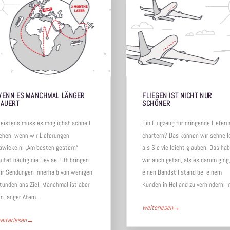
ENN ES MANCHMAL LÄNGER
FLIEGEN IST NICHT NUR
AUERT
SCHÖNER
istens muss es möglichst schnell
Ein Flugzeug für dringende Lieferun
hen, wenn wir Lieferungen
chartern? Das können wir schneller
wickeln. „Am besten gestern“
als Sie vielleicht glauben. Das hab
tet häufig die Devise. Oft bringen
wir auch getan, als es darum ging,
r Sendungen innerhalb von wenigen
einen Bandstillstand bei einem
unden ans Ziel. Manchmal ist aber
Kunden in Holland zu verhindern. In
n langer Atem…
weiterlesen
→
iterlesen
→