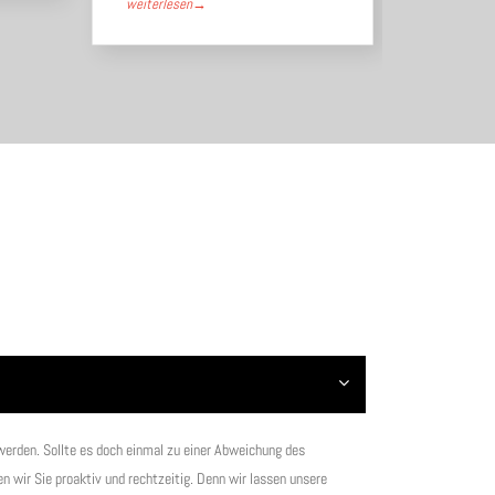
weiterlesen
→
weiterlese
n werden. Sollte es doch einmal zu einer Abweichung des
 wir Sie proaktiv und rechtzeitig. Denn wir lassen unsere