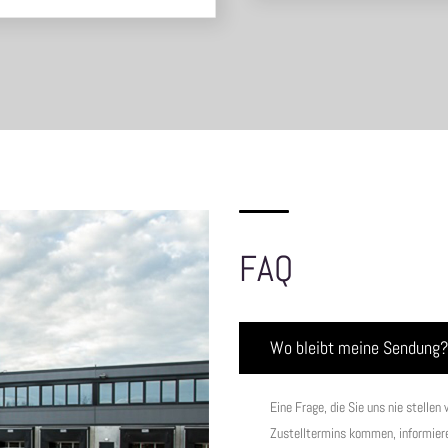
FAQ
Wo bleibt meine Sendung?
Eine Frage, die Sie uns nie stelle
Zustelltermins kommen, informieren