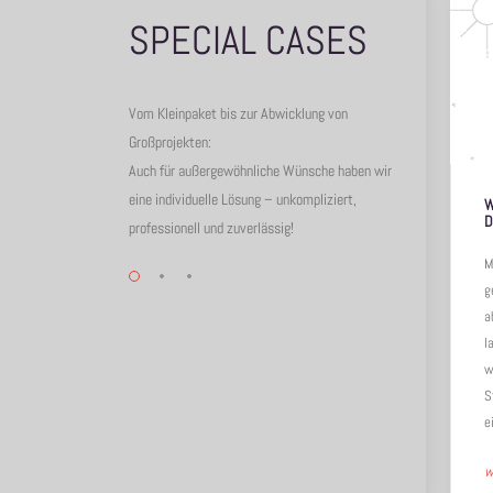
SPECIAL CASES
Vom Kleinpaket bis zur Abwicklung von
Großprojekten:
Auch für außergewöhnliche Wünsche haben wir
eine individuelle Lösung – unkompliziert,
LÜCKENLOSE LÖSUNGEN
W
D
professionell und zuverlässig!
Weil wir unsere Kunden gut kennen
Me
und genau wissen, was für ihren
ge
Erfolg wichtig ist, finden wir auch die
ab
passenden Lösungen. Wenn ein
lau
Helikopterunternehmen auf uns
wi
zukommt, dann ist uns klar, dass
St
jede…
ei
weiterlesen
→
we