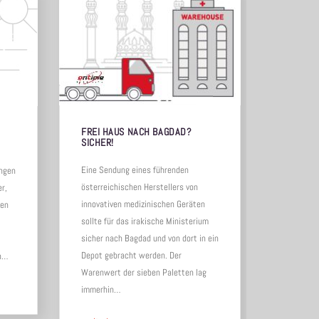
FREI HAUS NACH BAGDAD?
STILLSTA
SICHER!
FRAGE
Eine Sendung eines führenden
Manchmal m
gen
österreichischen Herstellers von
gehen. Etw
,
innovativen medizinischen Geräten
Produktion
en
sollte für das irakische Ministerium
verbundene 
sicher nach Bagdad und von dort in ein
drohen. So
Depot gebracht werden. Der
einem Wels
…
Warenwert der sieben Paletten lag
Carwarp, Au
immerhin…
Maschinene