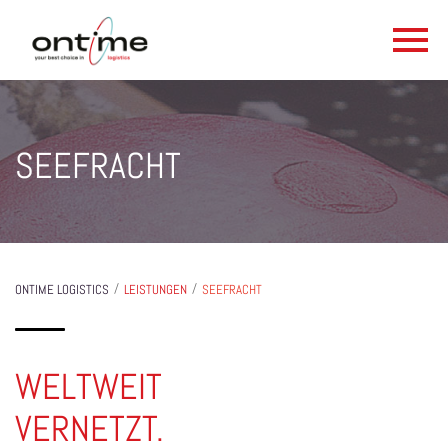
SEEFRACHT
/
/
ONTIME LOGISTICS
LEISTUNGEN
SEEFRACHT
WELTWEIT
VERNETZT.