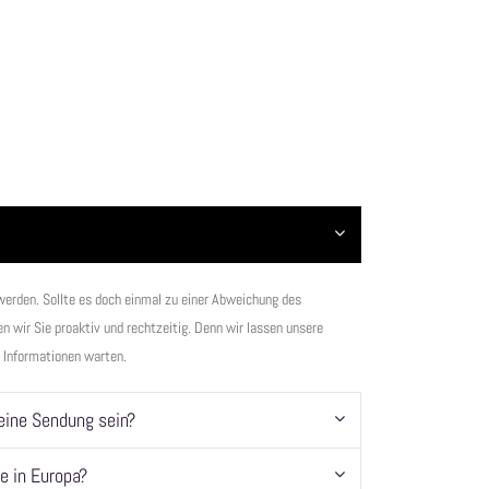
n werden. Sollte es doch einmal zu einer Abweichung des
 wir Sie proaktiv und rechtzeitig. Denn wir lassen unsere
e Informationen warten.
eine Sendung sein?
e in Europa?