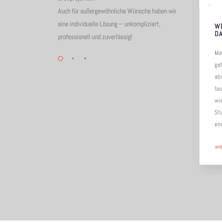
Auch für außergewöhnliche Wünsche haben wir
eine individuelle Lösung – unkompliziert,
LÜCKENLOSE LÖSUNGEN
W
D
professionell und zuverlässig!
Weil wir unsere Kunden gut kennen
Me
und genau wissen, was für ihren
ge
Erfolg wichtig ist, finden wir auch die
ab
passenden Lösungen. Wenn ein
lau
Helikopterunternehmen auf uns
wi
zukommt, dann ist uns klar, dass
St
jede…
ei
weiterlesen
→
we