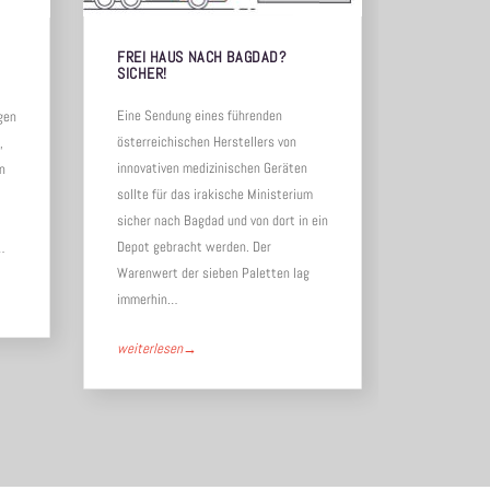
FREI HAUS NACH BAGDAD?
STILLSTA
SICHER!
FRAGE
Eine Sendung eines führenden
Manchmal m
gen
österreichischen Herstellers von
gehen. Etw
,
innovativen medizinischen Geräten
Produktion
en
sollte für das irakische Ministerium
verbundene 
sicher nach Bagdad und von dort in ein
drohen. So
Depot gebracht werden. Der
einem Wels
…
Warenwert der sieben Paletten lag
Carwarp, Au
immerhin…
Maschinene
weiterlesen
→
weiterlese