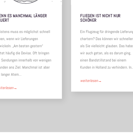
ENN ES MANCHMAL LÄNGER
FLIEGEN IST NICHT NUR
AUERT
SCHÖNER
istens muss es möglichst schnell
Ein Flugzeug für dringende Lieferun
hen, wenn wir Lieferungen
chartern? Das können wir schneller
wickeln. „Am besten gestern“
als Sie vielleicht glauben. Das hab
tet häufig die Devise. Oft bringen
wir auch getan, als es darum ging,
r Sendungen innerhalb von wenigen
einen Bandstillstand bei einem
unden ans Ziel. Manchmal ist aber
Kunden in Holland zu verhindern. In
n langer Atem…
weiterlesen
→
iterlesen
→