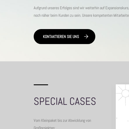
Aufgrund unseres Erfolges sind wir weiterhin auf Expansionskur
noch näher beim Kunden zu sein. Unsere kompetenten Mitarbeiter s
KONTAKTIEREN SIE UNS
SPECIAL CASES
Vom Kleinpaket bis zur Abwicklung von
Großprojekten: