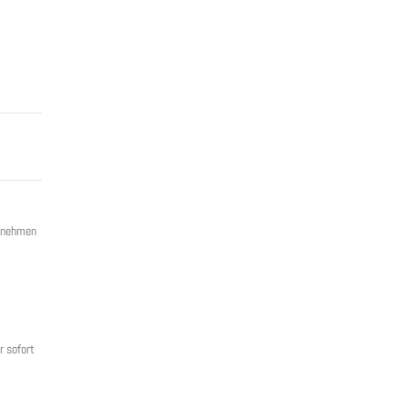
ernehmen
r sofort