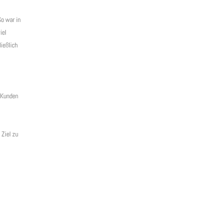
So war in
iel
ießlich
 Kunden
 Ziel zu