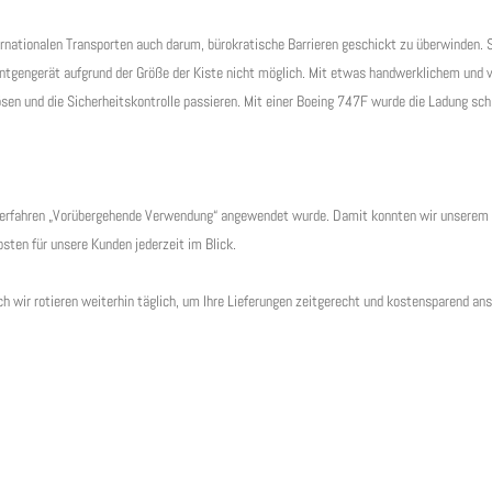
ternationalen Transporten auch darum, bürokratische Barrieren geschickt zu überwinden. 
öntgengerät aufgrund der Größe der Kiste nicht möglich. Mit etwas handwerklichem und v
sen und die Sicherheitskontrolle passieren. Mit einer Boeing 747F wurde die Ladung schl
s Verfahren „Vorübergehende Verwendung“ angewendet wurde. Damit konnten wir unserem
sten für unsere Kunden jederzeit im Blick.
h wir rotieren weiterhin täglich, um Ihre Lieferungen zeitgerecht und kostensparend ans