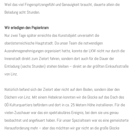
Weil das viel Fingerspitzengefühl und Genauigkeit braucht, dauerte allein die
Beladung acht Stunden.
Wir erledigen den Papierkram
Nur zwei Tage später erreichte das Kunstobjekt unversehrt die
oberösterreichische Hauptstadt. Da unser Team die notwendigen
Ausnahmegenehmigungen organisiert hatte, konnte der LKW nicht nur durch die
Innenstadt direkt zum Zielort fahren, sondern dort auch für die Dauer der
Entladung (sechs Stunden) stehen bleiben – direkt an der größten Einkaufsstraße
von Linz.
Natürlich befand sich der Zielort aber nicht auf dem Boden, sondern über den
Dächern von Linz. Mit einem Hebekran konnten wir die Glocke auf das Dach des
OÖ Kulturquartiers befördern und dort in ca. 25 Metern Höhe installieren. Für die
vielen Zuschauer war das ein spektakuläres Ereignis, bei dem sie uns genau
beobachtet und angefeuert haben. Für unser Spezialteam war es eine gemeisterte
Herausforderung mehr – aber das möchten wir gar nicht an die große Glocke